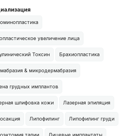
иализация
оминопластика
опластическое увеличение лица
улинический Токсин
Брахиопластика
мабразия & микродермабразия
ена грудных имплантов
ерная шлифовка кожи
Лазерная эпиляция
осакция
Липофилинг
Липофилинг груди
оэктомия талии
Лицевые имплантаты