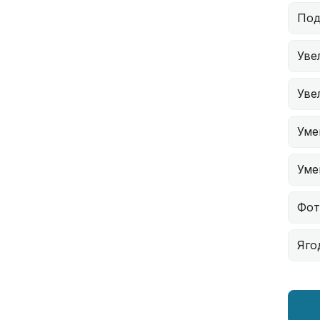
Под
Уве
Уве
Уме
Уме
Фот
Яго