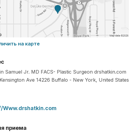
личить на карте
ес
in Samuel Jr. MD FACS- Plastic Surgeon drshatkin.com
Kensington Ave
14226
Buffalo
-
New York
,
United States
://Www.drshatkin.com
я приема