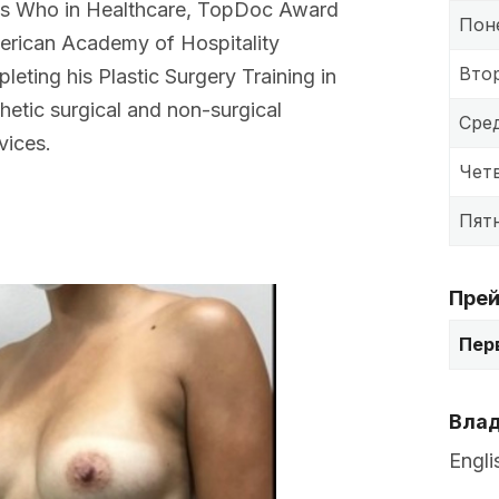
s Who in Healthcare, TopDoc Award
Пон
erican Academy of Hospitality
Вто
leting his Plastic Surgery Training in
thetic surgical and non-surgical
Сре
vices.
Чет
Пят
Прей
Пер
Влад
Engli