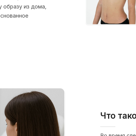
 образу из дома,
основанное
Что так
Во время сл