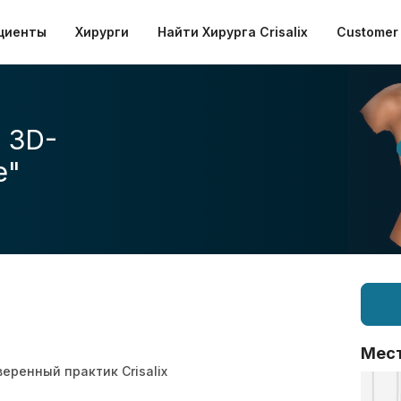
циенты
Хирурги
Найти Хирурга Crisalix
Customer 
 3D-
е"
Мес
еренный практик Crisalix