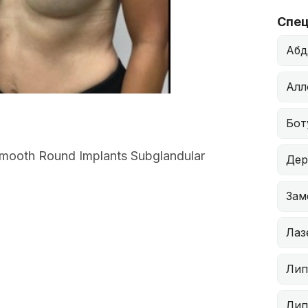
Спец
Абд
Алл
Бот
 Smooth Round Implants Subglandular
Дер
Зам
Лаз
Лип
Лип