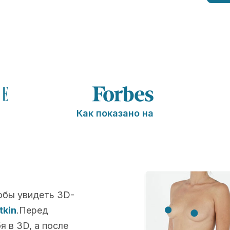
Как показано на
обы увидеть 3D-
tkin
.Перед
 в 3D, а после