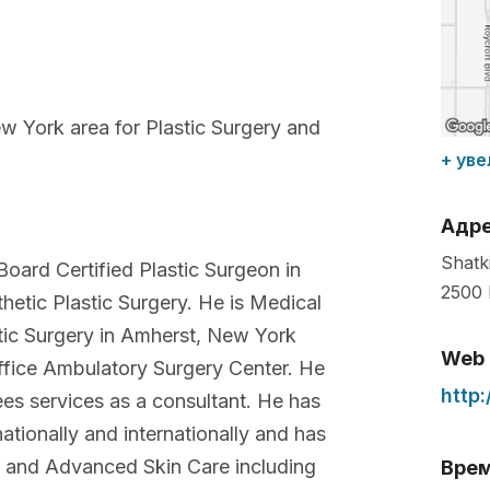
 York area for Plastic Surgery and
+ уве
Адр
Shatk
Board Certified Plastic Surgeon in
2500 
etic Plastic Surgery. He is Medical
stic Surgery in Amherst, New York
Web
ffice Ambulatory Surgery Center. He
http
ees services as a consultant. He has
ationally and internationally and has
y and Advanced Skin Care including
Врем