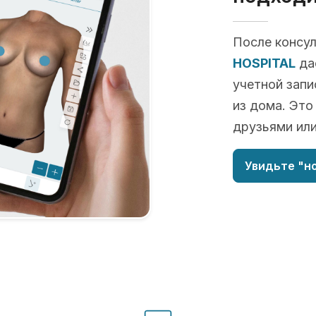
После консу
HOSPITAL
да
учетной запи
из дома. Это
друзьями или
Увидьте "но