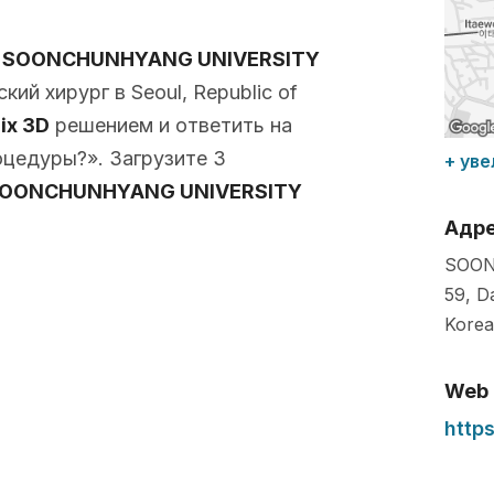
с
SOONCHUNHYANG UNIVERSITY
ий хирург в Seoul, Republic of
lix 3D
решением и ответить на
оцедуры?». Загрузите 3
+ уве
OONCHUNHYANG UNIVERSITY
Адр
SOON
59, D
Korea
Web
http