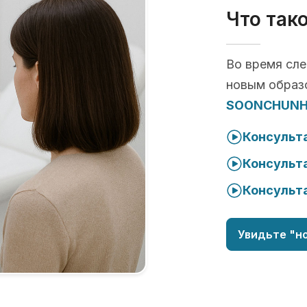
Что так
Во время сл
новым образо
SOONCHUNHY
Консульта
Консульта
Консульта
Увидьте "но