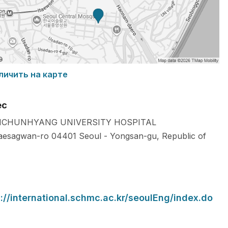
личить на карте
ес
CHUNHYANG UNIVERSITY HOSPITAL
aesagwan-ro
04401
Seoul
-
Yongsan-gu
,
Republic of
s://international.schmc.ac.kr/seoulEng/index.do