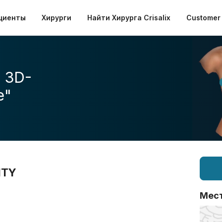
циенты
Хирурги
Найти Хирурга Crisalix
Customer 
 3D-
е"
ITY
Мес