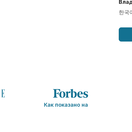
Влад
한국
Как показано на