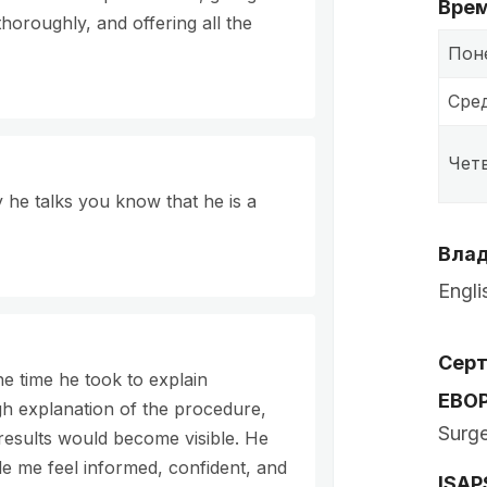
Врем
thoroughly, and offering all the
Пон
Сре
Чет
he talks you know that he is a
Влад
Engli
Сер
he time he took to explain
EBO
ugh explanation of the procedure,
Surg
results would become visible. He
de me feel informed, confident, and
ISAP