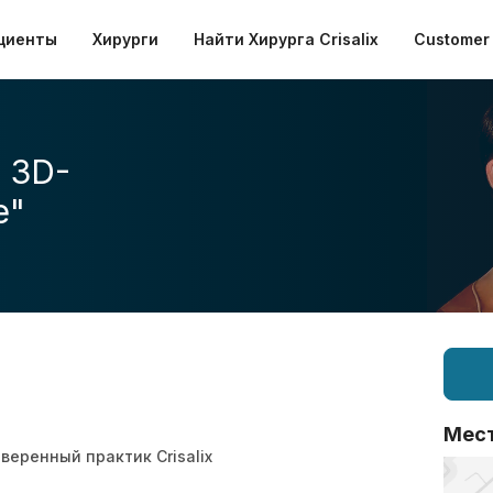
циенты
Хирурги
Найти Хирурга Crisalix
Customer 
 3D-
е"
Мес
веренный практик Crisalix