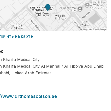
личить на карте
ес
h Khalifa Medical City
h Khalifa Medical City Al Manhal / Al Tibbiya
Abu Dhabi
habi
,
United Arab Emirates
://www.drthomascolson.ae