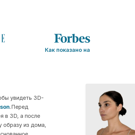
Как показано на
обы увидеть 3D-
lson
.Перед
 в 3D, а после
 образу из дома,
основанное