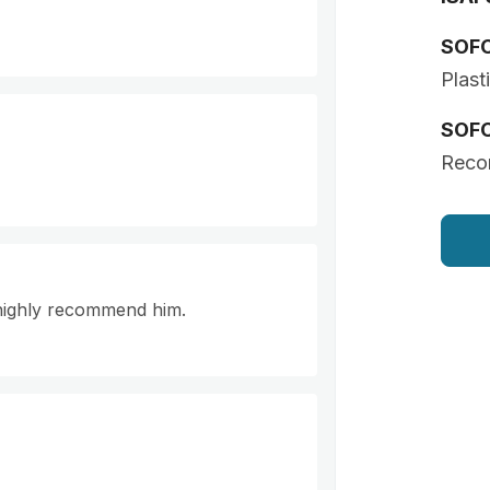
SOF
Plast
SOF
Recon
 highly recommend him.