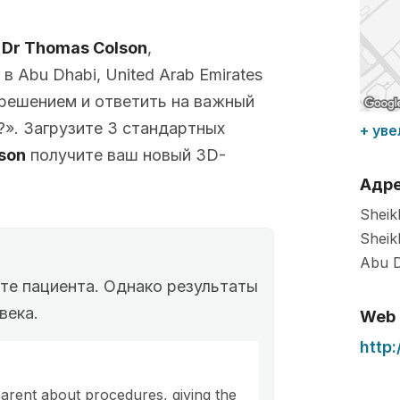
с
Dr Thomas Colson
,
 Abu Dhabi, United Arab Emirates
решением и ответить на важный
?». Загрузите 3 стандартных
+ уве
son
получите ваш новый 3D-
Адр
Sheik
Sheik
Abu D
ыте пациента. Однако результаты
века.
Web
http
sparent about procedures, giving the