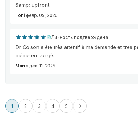
&amp; upfront
Toni
февр. 09, 2026
Личность подтверждена
Dr Colson a été très attentif à ma demande et très 
même en congé.
Marie
дек. 11, 2025
1
2
3
4
5