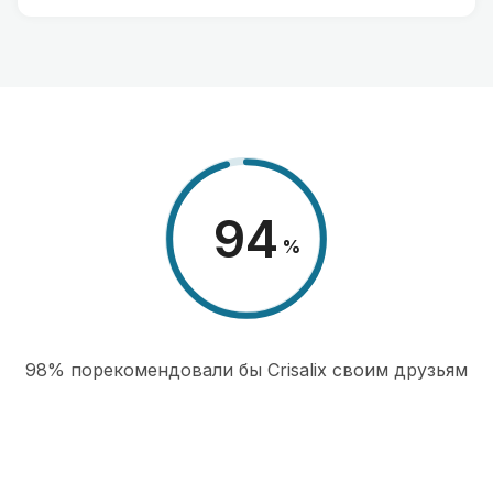
98
%
98% порекомендовали бы Сrisalix cвоим друзьям