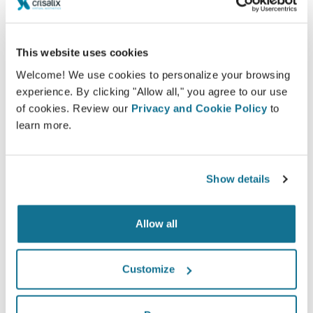
100% женщин сказали, что они были
удовлетворены или очень удовлетворены
своей операцией после того, как увидели
This website uses cookies
Crisalix 3D-моделирование до нее*
Welcome! We use cookies to personalize your browsing
experience. By clicking "Allow all," you agree to our use
of cookies. Review our
Privacy and Cookie Policy
to
*Онлайн-опрос проводился в Швейцарии среди
learn more.
пациенток, сделавших операцию по увеличению груди в
период с мая 2010 года до сентября 2011 года.
Show details
Allow all
Customize