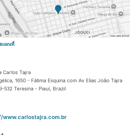
ยแผนที่
a Carlos Tajra
gélica, 1650 - Fátima Esquina com Av Elias João Tajra
9-532
Teresina
-
Piauí
,
Brazil
://www.carlostajra.com.br