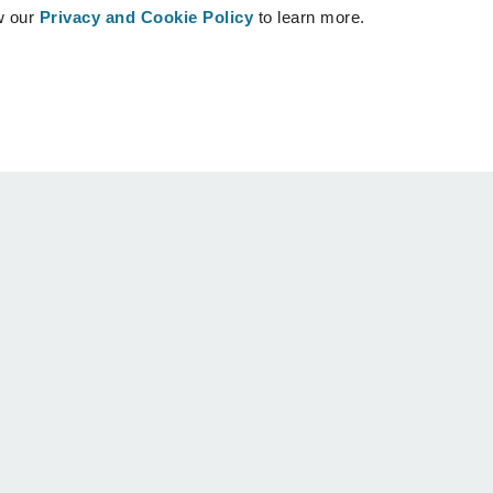
w our
Privacy and Cookie Policy
to learn more.
คนไข้
สนับสนุน
บ้านของคนไข้
ติดต่อเรา
ค้นหาหมอผ่าตัด Crisalix
ศูนย์ช่วยเหลือ
ดูในชุมชน