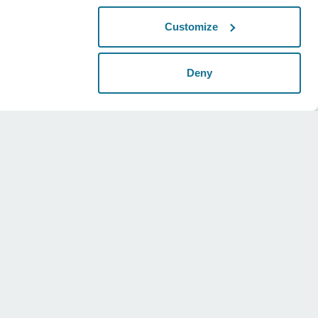
Customize
Deny
กฎหมาย
สื่อออนไลน์
เงื่อนไขต่างๆ
Instagram
นโยบายความเป็นส่วนตัว
Twitter
คําชี้แจงด้านความปลอดภัย
Youtube
HIPAA
การตั้งค่าคุกกี้