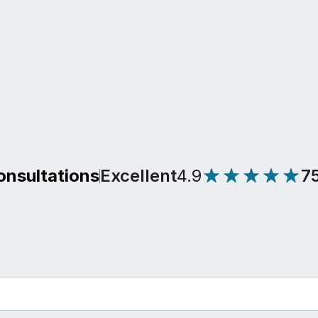
Excellent
4.9
7
onsultations