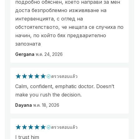
подробно обяснен, което направи за мен
доста безпроблемно изживяване на
интервенцията, с оглед на
обстоятелството, че нещата се случиха по
начин, по който бях предварително
запозната
Gergana
พ.ค. 24, 2026
ตรวจสอบแล้ว
Calm, confident, emphatic doctor. Doesn’t
make you rush the decision.
Dayana
พ.ค. 18, 2026
ตรวจสอบแล้ว
I trust him