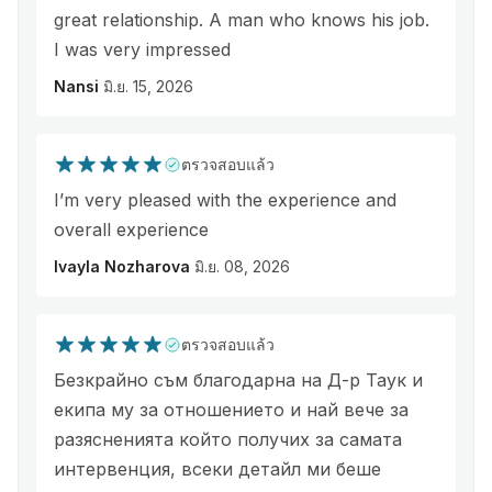
great relationship. A man who knows his job.
I was very impressed
Nansi
มิ.ย. 15, 2026
ตรวจสอบแล้ว
I’m very pleased with the experience and
overall experience
Ivayla Nozharova
มิ.ย. 08, 2026
ตรวจสอบแล้ว
Безкрайно съм благодарна на Д-р Таук и
екипа му за отношението и най вече за
разясненията който получих за самата
интервенция, всеки детайл ми беше