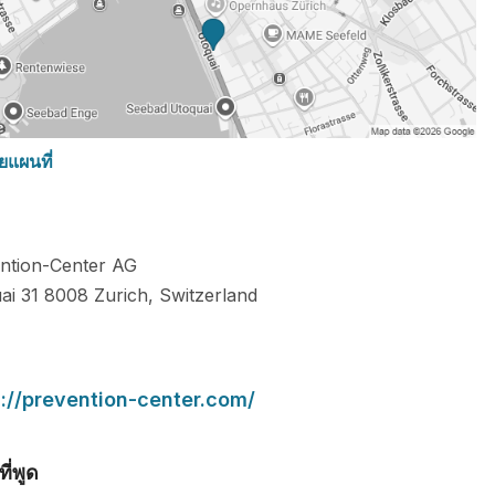
ยแผนที่
ntion-Center AG
ai 31
8008
Zurich
,
Switzerland
s://prevention-center.com/
ี่พูด