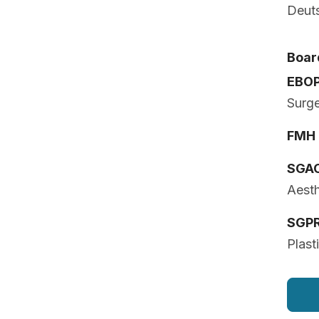
Deut
Board
EBO
Surg
FMH
SGA
Aesth
SGP
Plast