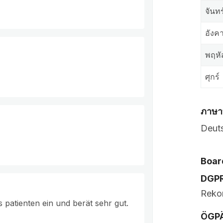
จันทร
อังค
พฤหั
ศุกร์
ภาษาท
Deut
Board
DGP
Rekon
 patienten ein und berät sehr gut.
ÖGP