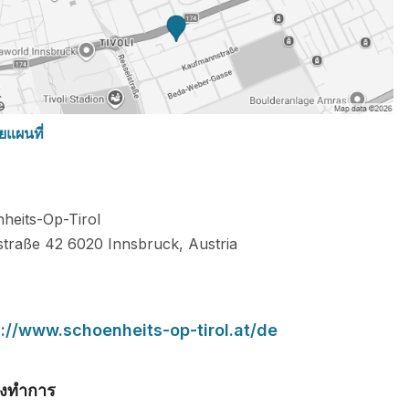
ยแผนที่
heits-Op-Tirol
traße 42
6020
Innsbruck
,
Austria
s://www.schoenheits-op-tirol.at/de
มงทำการ