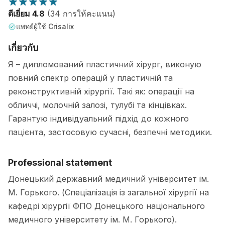
ดีเยี่ยม 4.8
(34 การให้คะแนน)
แพทย์ผู้ใช้ Crisalix
เกี่ยวกับ
Я – дипломований пластичний хірург, виконую
повний спектр операцій у пластичній та
реконструктивній хірургії. Такі як: операції на
обличчі, молочній залозі, тулубі та кінцівках.
Гарантую індивідуальний підхід до кожного
пацієнта, застосовую сучасні, безпечні методики.
Professional statement
Донецький державний медичний університет ім.
М. Горького. (Спеціалізація із загальної хірургії на
кафедрі хірургії ФПО Донецького національного
медичного університету ім. М. Горького).