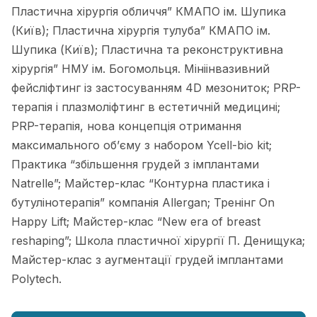
Пластична хірургія обличчя” КМАПО ім. Шупика
(Київ); Пластична хірургія тулуба” КМАПО ім.
Шупика (Київ); Пластична та реконструктивна
хірургія” НМУ ім. Богомольця. Мініінвазивний
фейсліфтинг із застосуванням 4D мезониток; PRP-
терапія і плазмоліфтинг в естетичній медицині;
PRP-терапія, нова концепція отримання
максимального об’єму з набором Ycell-bio kit;
Практика “збільшення грудей з імплантами
Natrelle”; Майстер-клас “Контурна пластика і
бутулінотерапія” компанія Allergan; Тренінг On
Happy Lift; Майстер-клас “New era of breast
reshaping”; Школа пластичної хірургії П. Денищука;
Майстер-клас з аугментації грудей імплантами
Polytech.