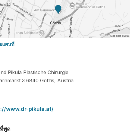
ยแผนที่
nd Pikula Plastische Chirurgie
arnmarkt 3
6840
Götzis
,
Austria
://www.dr-pikula.at/
ี่พูด