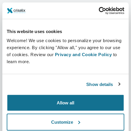
เกี่ยวกับเรา
บ้านของหมอผ่าตัด
อาชีพ
ผู้จัดการธุรกิจ 3 มิติ
This website uses cookies
ข่าว
แผนสำหรับศัลยแพทย์
Welcome! We use cookies to personalize your browsing
สาธารณะ
ความคิดเห็นของคนไข้
experience. By clicking "Allow all," you agree to our use
of cookies. Review our
Privacy and Cookie Policy
to
กิจกรรม
Customer Stories
learn more.
Resources
Show details
คนไข้
สนับสนุน
บ้านของคนไข้
ติดต่อเรา
Allow all
ค้นหาหมอผ่าตัด Crisalix
ศูนย์ช่วยเหลือ
Customize
ดูในชุมชน