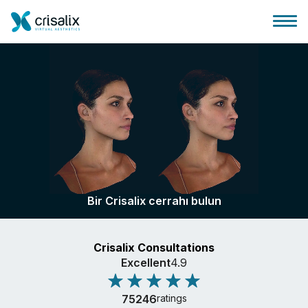
Cerrah ana sayfası
3D İş Platformu
Bir Crisalix cerrahı bulun
Planlar
Crisalix Consultations
Hasta incelemeleri
Excellent
4.9
75246
ratings