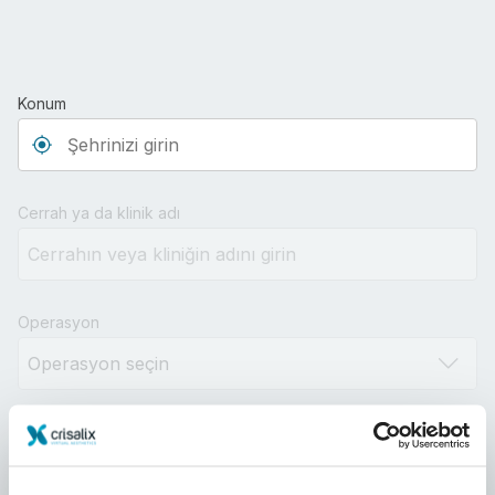
Konum
Type 3 or more characters for results.
Cerrah ya da klinik adı
Operasyon
Mesafe
10km
100km
500km