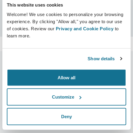
This website uses cookies
Sertifikalar
Welcome! We use cookies to personalize your browsing
Crisalix garantili
Ara
experience. By clicking "Allow all," you agree to our use
of cookies. Review our
Privacy and Cookie Policy
to
learn more.
Show details
Allow all
Şirket
Cerrahlar
Hakkımızda
Cerrahın ana sayfası
Customize
Kariyer
3D İş yöneticisi
Haberler
Cerrah planları
Deny
Yayınlar
Hasta incelemeleri