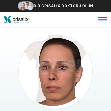
BIR CRISALIX DOKTORU OLUN
Cerrah ana sayfası
3D İş Platformu
Planlar
Hasta incelemeleri