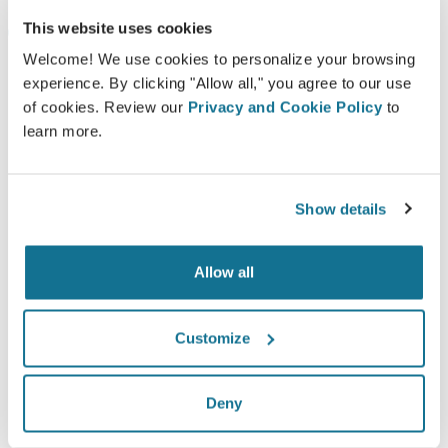
This website uses cookies
İstediğiniz ameliyatın potansiyel
sonucunu simüle edin ve görün
Welcome! We use cookies to personalize your browsing
experience. By clicking "Allow all," you agree to our use
Oturum açın ve yüzünüzü veya vücudunuzu
of cookies. Review our
Privacy and Cookie Policy
to
ücretsiz 3D olarak görselleştirin. Yüzünüz,
learn more.
memeleriniz veya bedeniniz için her türlü işlemi
simüle etmek için en gelişmiş özelliklere
erişebileceksiniz.
Show details
Şimdi simüle et
Allow all
Customize
Deny