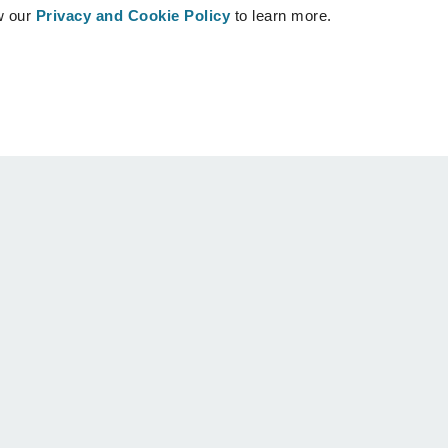
w our
Privacy and Cookie Policy
to learn more.
Hastalar
Destek
Hastanın ana sayfası
İletişim
Bir Crisalix cerrahı bulun
Yardım Merkezi
Topluluk