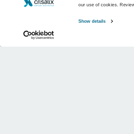
our use of cookies. Revie
Show details
Şirket
Cerrahlar
Hakkımızda
Cerrahın ana sayfası
Kariyer
3D İş yöneticisi
Haberler
Cerrah planları
Yayınlar
Hasta incelemeleri
Etkinlikler
Customer Stories