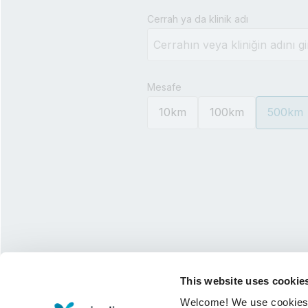
Type 3 or more characters for 
Cerrah ya da klinik adı
Mesafe
10km
100km
500km
This website uses cookie
Welcome! We use cookies to