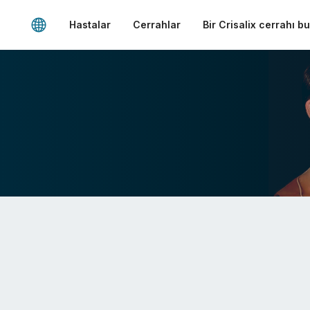
Hastalar
Cerrahlar
Bir Crisalix cerrahı b
n