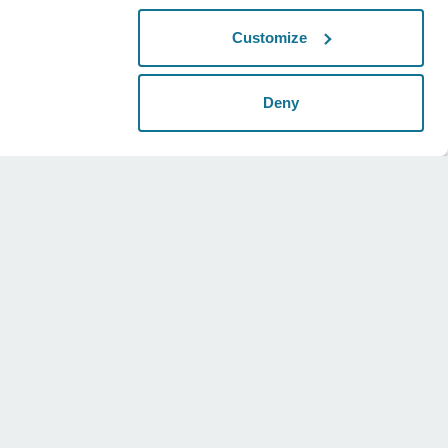
Customize
Deny
Yasal
Sosyal
Evrensel şartlar
Instagram
Gizlilik politikası
Twitter
Güvenlik açıklaması
Youtube
HIPAA
Çerez ayarları