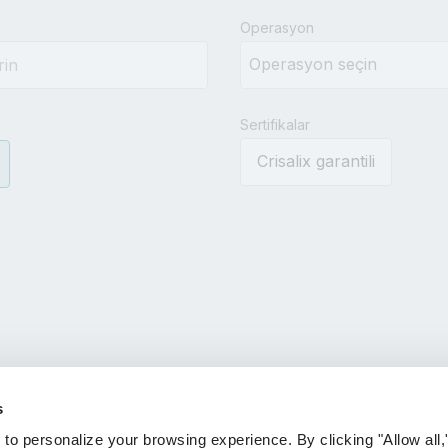
results.
Operasyon
Sertifikalar
Crisalix garantili
s
 personalize your browsing experience. By clicking "Allow all,