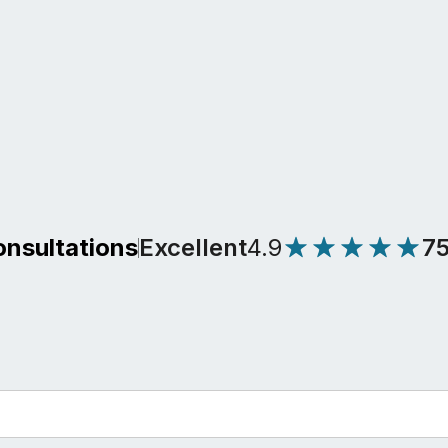
Excellent
4.9
7
onsultations