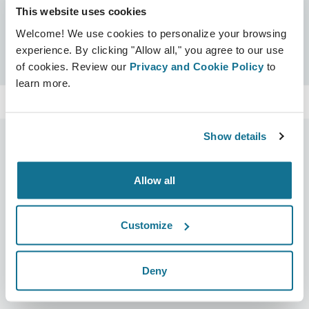
This website uses cookies
Sertifikalar
Welcome! We use cookies to personalize your browsing
Crisalix garantili
Ara
experience. By clicking "Allow all," you agree to our use
of cookies. Review our
Privacy and Cookie Policy
to
learn more.
Show details
Allow all
Şirket
Cerrahlar
Hakkımızda
Cerrahın ana sayfası
Customize
Kariyer
3D İş yöneticisi
Haberler
Cerrah planları
Deny
Yayınlar
Hasta incelemeleri