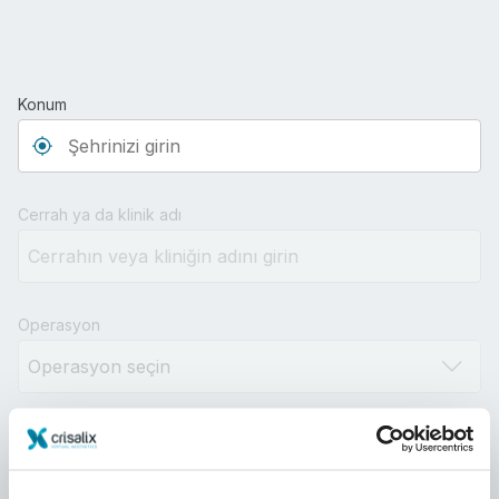
Konum
Type 3 or more characters for results.
Cerrah ya da klinik adı
Operasyon
Mesafe
10km
100km
500km