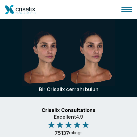
Cerrah ana sayfası
3D İş Platformu
Bir Crisalix cerrahı bulun
Planlar
Crisalix Consultations
Hasta incelemeleri
Excellent
4.9
75137
ratings