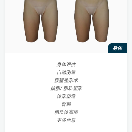
身体
身体评估
自动测量
腹壁整形术
抽脂/ 脂肪塑形
体形塑造
臀部
脂质体高清
更多信息