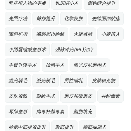
乳房植入物的更换
乳房缩小术
倒钩缝合提升
光照疗法
前额提升
化学换肤
去除面部的痣
嘴唇扩增
嘴部周边除皱
大腿减脂
小腿植入
小阴唇缩减整形术
强脉冲光(IPL)治疗
手臂升降手术
抽脂手术
激光皮肤磨削术
激光脱毛
激光脱毛
男性缩乳
皮肤填充物
皮肤紧致
眼睑手术
磨皮和微磨皮
神经毒素
耳部整形
肉毒杆菌毒素
脂肪填充
脸庞中部提紧提升
脸部提升
腰部抽脂术