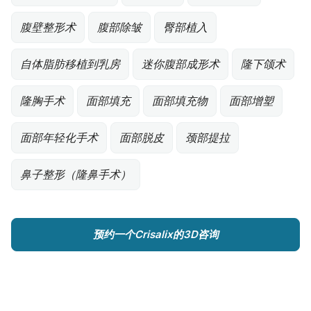
腹壁整形术
腹部除皱
臀部植入
自体脂肪移植到乳房
迷你腹部成形术
隆下颌术
隆胸手术
面部填充
面部填充物
面部增塑
面部年轻化手术
面部脱皮
颈部提拉
鼻子整形（隆鼻手术）
预约一个Crisalix的3D咨询