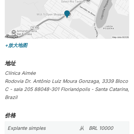
+放大地图
地址
Clínica Aimée
Rodovia Dr. Antônio Luiz Moura Gonzaga, 3339 Bloco
C - sala 205
88048-301
Florianópolis
-
Santa Catarina
,
Brazil
价格
Explante simples
从
BRL 10000