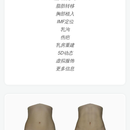
脂肪转移
胸部植入
IMF定位
乳沟
伤疤
乳房重建
5D动态
虚拟服饰
更多信息