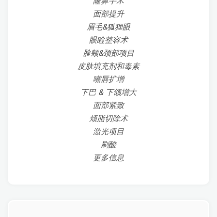
隆鼻手术
面部提升
眉毛&狐狸眼
眼睑整容术
脸颊&颈部项目
皮肤填充剂和毒素
嘴唇扩增
下巴 & 下颌增大
面部紧致
颊脂切除术
激光项目
刷酸
更多信息