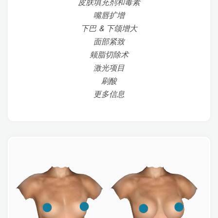
皮肤填充剂和毒素
嘴唇扩增
下巴 & 下颌增大
面部紧致
颊脂切除术
激光项目
刷酸
更多信息