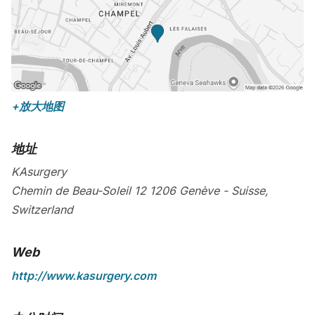
+放大地图
地址
KAsurgery
Chemin de Beau-Soleil 12
1206
Genève
-
Suisse
,
Switzerland
Web
http://www.kasurgery.com