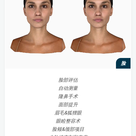
脸
脸部评估
自动测量
隆鼻手术
面部提升
眉毛&狐狸眼
眼睑整容术
脸颊&颈部项目