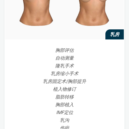
乳房
胸部评估
自动测量
隆乳手术
乳房缩小手术
乳房固定术/胸部提升
植入物修订
脂肪转移
胸部植入
IMF定位
乳沟
伤疤