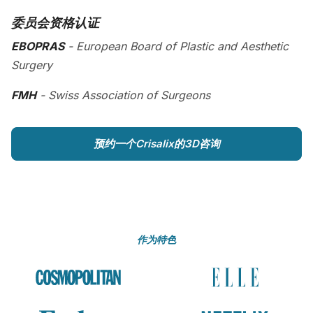
委员会资格认证
EBOPRAS
- European Board of Plastic and Aesthetic
Surgery
FMH
- Swiss Association of Surgeons
预约一个Crisalix的3D咨询
作为特色