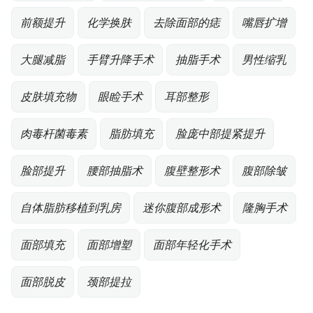
前额提升
化学换肤
去除面部的痣
嘴唇扩增
大腿减脂
手臂升降手术
抽脂手术
男性缩乳
皮肤填充物
眼睑手术
耳部整形
肉毒杆菌毒素
脂肪填充
脸庞中部提紧提升
脸部提升
腰部抽脂术
腹壁整形术
腹部除皱
自体脂肪移植到乳房
迷你腹部成形术
隆胸手术
面部填充
面部增塑
面部年轻化手术
面部脱皮
颈部提拉