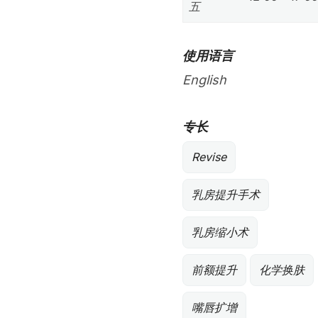
五
使用语言
English
专长
Revise
乳房提升手术
乳房缩小术
前额提升
化学换肤
嘴唇扩增