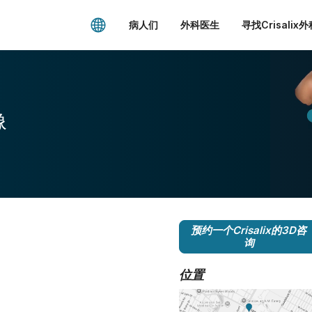
病人们
外科医生
寻找Crisalix
像
预约一个Crisalix的3D咨
询
位置