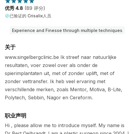
优秀 4.8
(89 评分)
已验证的 Crisalix人员
Experience and Finesse through multiple techniques
关于
www.singelbergclinic.be Ik streef naar natuurlijke
resultaten, voer zowel over als onder de
spierimplantaten uit, met of zonder uplift, met of
zonder vettransfer. Ik heb veel ervaring met
verschillende merken, zoals Mentor, Motiva, B-Lite,
Polytech, Sebbin, Nagor en Cereform.
职业声明
Hi , please allow me to introduce myself. My name is
Dr Bert Oelbrandt. I am a plastic surgeon since 2004. I