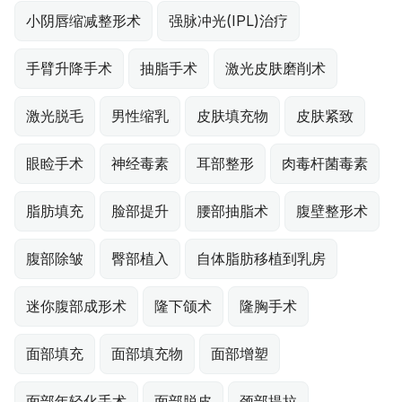
小阴唇缩减整形术
强脉冲光(IPL)治疗
手臂升降手术
抽脂手术
激光皮肤磨削术
激光脱毛
男性缩乳
皮肤填充物
皮肤紧致
眼睑手术
神经毒素
耳部整形
肉毒杆菌毒素
脂肪填充
脸部提升
腰部抽脂术
腹壁整形术
腹部除皱
臀部植入
自体脂肪移植到乳房
迷你腹部成形术
隆下颌术
隆胸手术
面部填充
面部填充物
面部增塑
面部年轻化手术
面部脱皮
颈部提拉