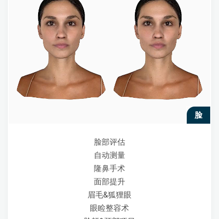
脸
脸部评估
自动测量
隆鼻手术
面部提升
眉毛&狐狸眼
眼睑整容术