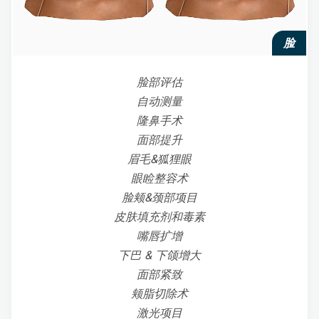
脸
脸部评估
自动测量
隆鼻手术
面部提升
眉毛&狐狸眼
眼睑整容术
脸颊&颈部项目
皮肤填充剂和毒素
嘴唇扩增
下巴 & 下颌增大
面部紧致
颊脂切除术
激光项目