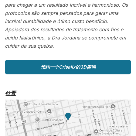
para chegar a um resultado incrível e harmonioso. Os
protocolos são sempre pensados para gerar uma
incrível durabilidade e ótimo custo benefício.
Apoiadora dos resultados de tratamento com fios e
ácido hialurônico, a Dra Jordana se compromete em
cuidar da sua queixa.
预约一个Crisalix的3D咨询
位置