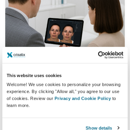
This website uses cookies
什么是典型的3D咨询？
Welcome! We use cookies to personalize your browsing
experience. By clicking "Allow all," you agree to our use
在您下一次的预约，您将能够查看崭新的自己，同时可从
of cookies. Review our
Privacy and Cookie Policy
to
Davide Tonini
获得宝贵的建议。
learn more.
3D面部咨询
3D breast consultation
Show details