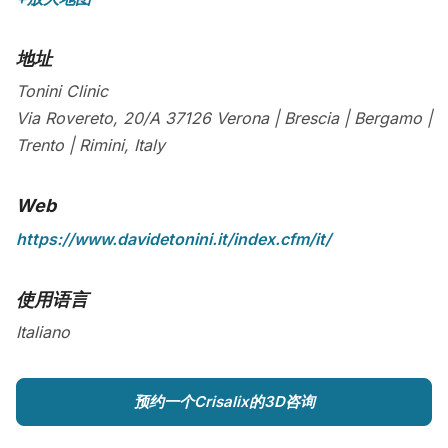
地址
Tonini Clinic
Via Rovereto, 20/A
37126
Verona | Brescia | Bergamo |
Trento | Rimini
,
Italy
Web
https://www.davidetonini.it/index.cfm/it/
使用语言
Italiano
预约一个Crisalix的3D咨询