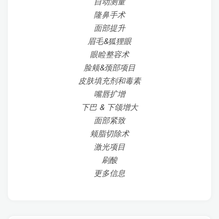
自动测量
隆鼻手术
面部提升
眉毛&狐狸眼
眼睑整容术
脸颊&颈部项目
皮肤填充剂和毒素
嘴唇扩增
下巴 & 下颌增大
面部紧致
颊脂切除术
激光项目
刷酸
更多信息