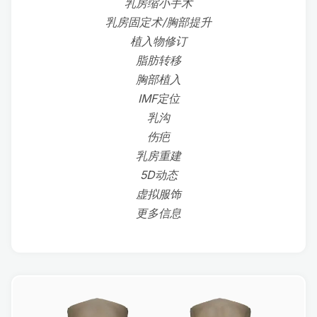
乳房缩小手术
乳房固定术/胸部提升
植入物修订
脂肪转移
胸部植入
IMF定位
乳沟
伤疤
乳房重建
5D动态
虚拟服饰
更多信息