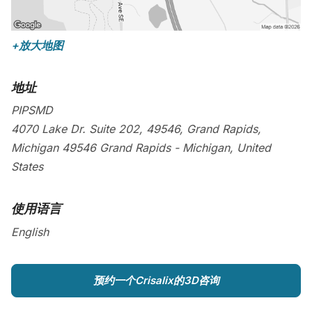
+放大地图
地址
PIPSMD
4070 Lake Dr. Suite 202, 49546, Grand Rapids,
Michigan
49546
Grand Rapids
-
Michigan
,
United
States
使用语言
English
预约一个Crisalix的3D咨询