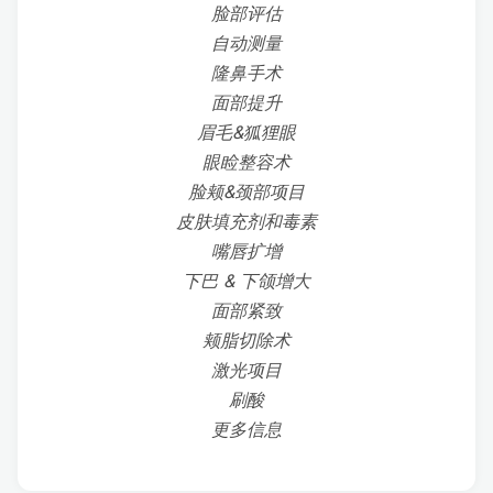
脸部评估
自动测量
隆鼻手术
面部提升
眉毛&狐狸眼
眼睑整容术
脸颊&颈部项目
皮肤填充剂和毒素
嘴唇扩增
下巴 & 下颌增大
面部紧致
颊脂切除术
激光项目
刷酸
更多信息