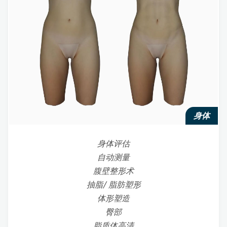
身体
身体评估
自动测量
腹壁整形术
抽脂/ 脂肪塑形
体形塑造
臀部
脂质体高清