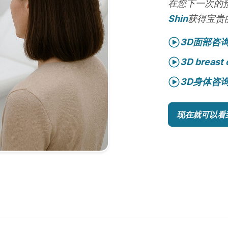
在您下一次的
Shin
获得宝贵
3D面部咨
3D breast 
3D身体咨
现在就可以看