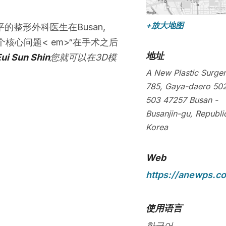
+放大地图
的整形外科医生在Busan,
个核心问题< em>“在手术之后
地址
ui Sun Shin
您就可以在3D模
A New Plastic Surge
785, Gaya-daero 502
503
47257
Busan
-
Busanjin-gu
,
Republi
Korea
Web
https://anewps.c
使用语言
한국어