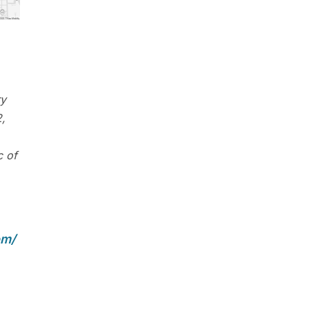
ry
,
c of
om/