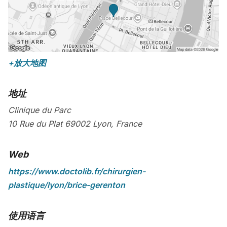
+放大地图
地址
Clinique du Parc
10 Rue du Plat
69002
Lyon
,
France
Web
https://www.doctolib.fr/chirurgien-
plastique/lyon/brice-gerenton
使用语言