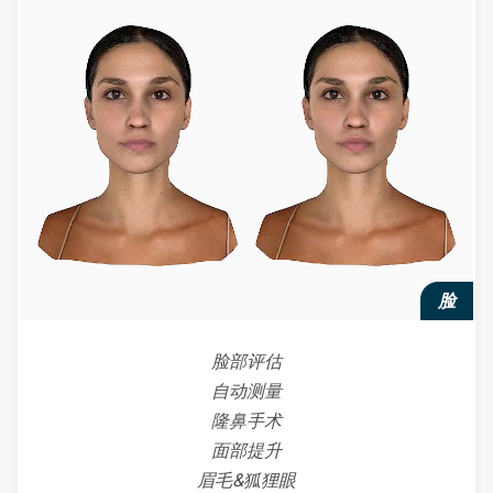
脸
脸部评估
自动测量
隆鼻手术
面部提升
眉毛&狐狸眼