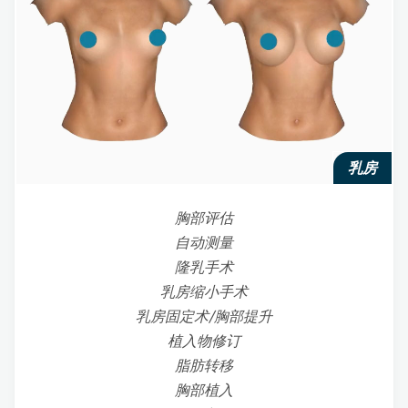
乳房
胸部评估
自动测量
隆乳手术
乳房缩小手术
乳房固定术/胸部提升
植入物修订
脂肪转移
胸部植入