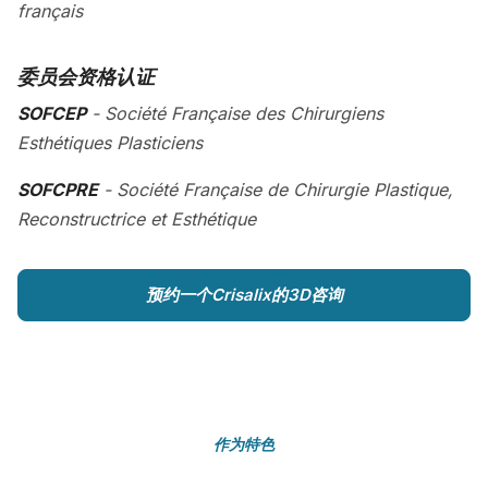
français
委员会资格认证
SOFCEP
- Société Française des Chirurgiens
Esthétiques Plasticiens
SOFCPRE
- Société Française de Chirurgie Plastique,
Reconstructrice et Esthétique
预约一个Crisalix的3D咨询
作为特色