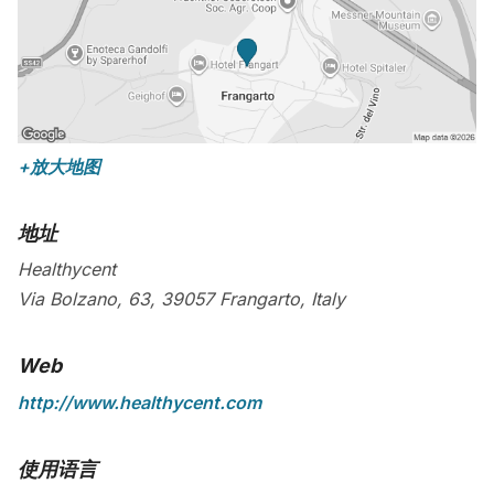
+放大地图
地址
Healthycent
Via Bolzano, 63,
39057
Frangarto
,
Italy
Web
http://www.healthycent.com
使用语言