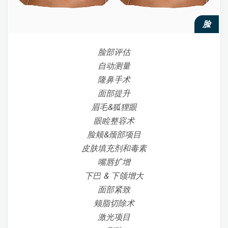
脸
脸部评估
自动测量
隆鼻手术
面部提升
眉毛&狐狸眼
眼睑整容术
脸颊&颈部项目
皮肤填充剂和毒素
嘴唇扩增
下巴 & 下颌增大
面部紧致
颊脂切除术
激光项目