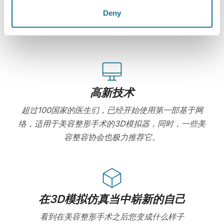
Deny
Crisalix 始终致力于保护您的个人隐私。我们的服务
器是完全加密的：您的信息是安全并且私密的。
高新技术
超过100国家的医生们，已经开始使用第一部基于网
络，适用于美容整形手术的3D模拟器，同时，一些美
容整容协会也极力推荐它。
在3D模拟仿真当中崭新的自己
看到在美容整形手术之后您变成什么样子