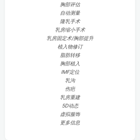
胸部评估
自动测量
隆乳手术
乳房缩小手术
乳房固定术/胸部提升
植入物修订
脂肪转移
胸部植入
IMF定位
乳沟
伤疤
乳房重建
5D动态
虚拟服饰
更多信息