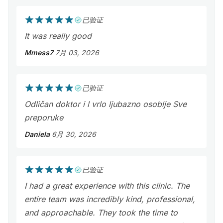
已验证
It was really good
Mmess7
7月 03, 2026
已验证
Odličan doktor i l vrlo ljubazno osoblje Sve
preporuke
Daniela
6月 30, 2026
已验证
I had a great experience with this clinic. The
entire team was incredibly kind, professional,
and approachable. They took the time to