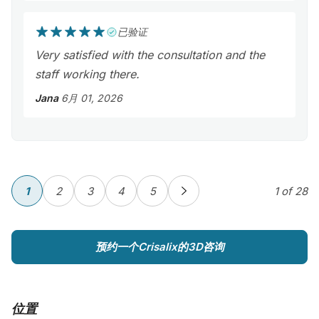
已验证
Very satisfied with the consultation and the
staff working there.
Jana
6月 01, 2026
1
2
3
4
5
1
of 28
预约一个Crisalix的3D咨询
位置