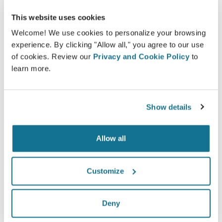
This website uses cookies
Welcome! We use cookies to personalize your browsing
experience. By clicking "Allow all," you agree to our use
of cookies. Review our
Privacy and Cookie Policy
to
learn more.
Show details
什么是典型的3D咨询？
在您下一次的预约，您将能够查看崭新的自己，同时可从
Allow all
Poliklinika Duduković Kisić
获得宝贵的建议。
3D breast consultation
Customize
现在就可以看到崭新的自己！
Deny