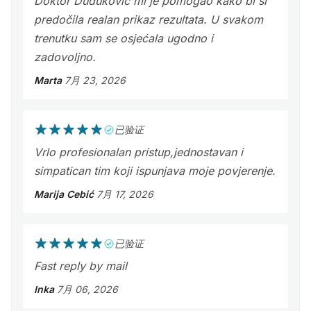
Doktor Duduković mi je pomogao kako bi si
predočila realan prikaz rezultata. U svakom
trenutku sam se osjećala ugodno i
zadovoljno.
Marta
7月 23, 2026
已验证
Vrlo profesionalan pristup,jednostavan i
simpatican tim koji ispunjava moje povjerenje.
Marija Cebić
7月 17, 2026
已验证
Fast reply by mail
Inka
7月 06, 2026