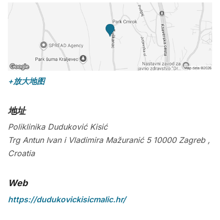
+放大地图
地址
Poliklinika Duduković Kisić
Trg Antun Ivan i Vladimira Mažuranić 5
10000
Zagreb
,
Croatia
Web
https://dudukovickisicmalic.hr/