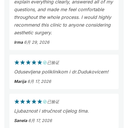
explain everything clearly, answered all of my
questions, and made me feel comfortable
throughout the whole process. I would highly
recommend this clinic to anyone considering
aesthetic surgery.
Irma
6月 29, 2026
已验证
Odusevljena poliklinikom i dr.Dudukovicem!
Marija
6月 17, 2026
已验证
Ljubaznost i stručnost cijelog tima.
Sanela
6月 17, 2026