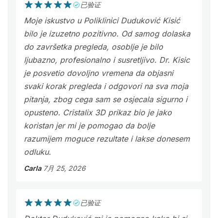
已验证
Moje iskustvo u Poliklinici Duduković Kisić
bilo je izuzetno pozitivno. Od samog dolaska
do završetka pregleda, osoblje je bilo
ljubazno, profesionalno i susretljivo. Dr. Kisic
je posvetio dovoljno vremena da objasni
svaki korak pregleda i odgovori na sva moja
pitanja, zbog cega sam se osjecala sigurno i
opusteno. Cristalix 3D prikaz bio je jako
koristan jer mi je pomogao da bolje
razumijem moguce rezultate i lakse donesem
odluku.
Carla
7月 25, 2026
已验证