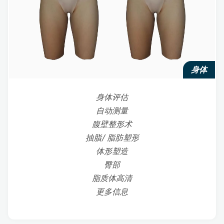
身体
身体评估
自动测量
腹壁整形术
抽脂/ 脂肪塑形
体形塑造
臀部
脂质体高清
更多信息