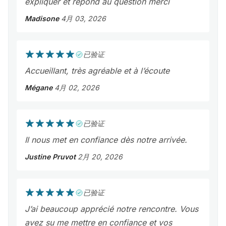
expliquer et répond au question merci
Madisone
4月 03, 2026
已验证
Accueillant, très agréable et à l’écoute
Mégane
4月 02, 2026
已验证
Il nous met en confiance dès notre arrivée.
Justine Pruvot
2月 20, 2026
已验证
J’ai beaucoup apprécié notre rencontre. Vous
avez su me mettre en confiance et vos