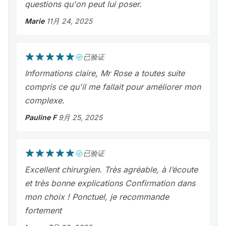
questions qu'on peut lui poser.
Marie
11月 24, 2025
已验证
Informations claire, Mr Rose a toutes suite
compris ce qu'il me fallait pour améliorer mon
complexe.
Pauline F
9月 25, 2025
已验证
Excellent chirurgien. Très agréable, à l’écoute
et très bonne explications Confirmation dans
mon choix ! Ponctuel, je recommande
fortement