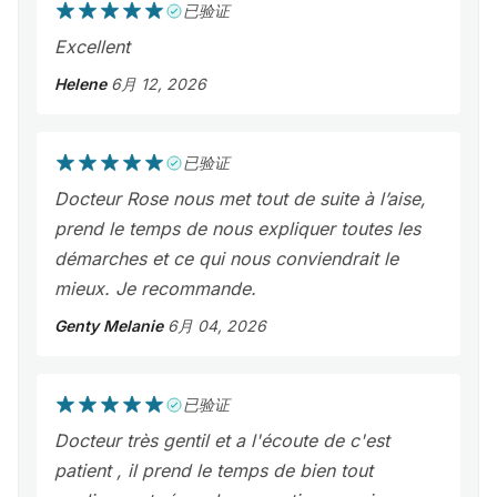
已验证
Excellent
Helene
6月 12, 2026
已验证
Docteur Rose nous met tout de suite à l’aise,
prend le temps de nous expliquer toutes les
démarches et ce qui nous conviendrait le
mieux. Je recommande.
Genty Melanie
6月 04, 2026
已验证
Docteur très gentil et a l'écoute de c'est
patient , il prend le temps de bien tout