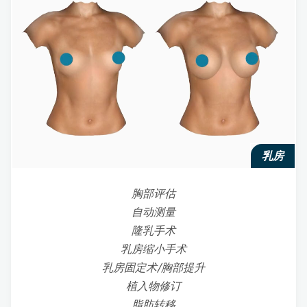
乳房
胸部评估
自动测量
隆乳手术
乳房缩小手术
乳房固定术/胸部提升
植入物修订
脂肪转移