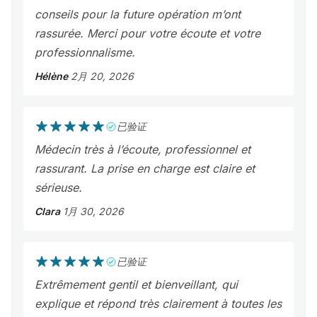
conseils pour la future opération m’ont
rassurée. Merci pour votre écoute et votre
professionnalisme.
Hélène
2月 20, 2026
已验证
Médecin très à l’écoute, professionnel et
rassurant. La prise en charge est claire et
sérieuse.
Clara
1月 30, 2026
已验证
Extrêmement gentil et bienveillant, qui
explique et répond très clairement à toutes les