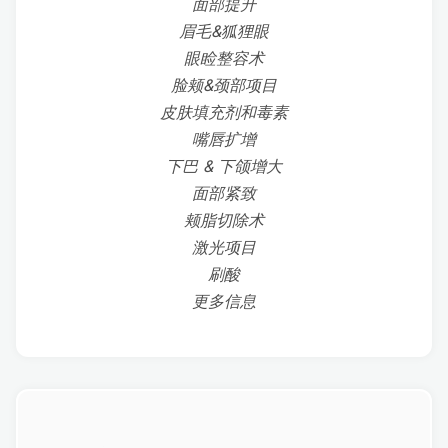
面部提升
眉毛&狐狸眼
眼睑整容术
脸颊&颈部项目
皮肤填充剂和毒素
嘴唇扩增
下巴 & 下颌增大
面部紧致
颊脂切除术
激光项目
刷酸
更多信息