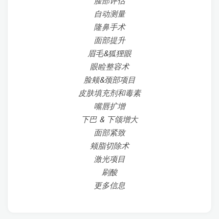
脸部评估
自动测量
隆鼻手术
面部提升
眉毛&狐狸眼
眼睑整容术
脸颊&颈部项目
皮肤填充剂和毒素
嘴唇扩增
下巴 & 下颌增大
面部紧致
颊脂切除术
激光项目
刷酸
更多信息