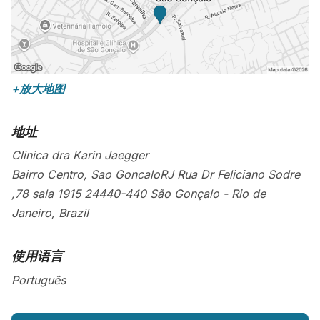
+放大地图
地址
Clinica dra Karin Jaegger
Bairro Centro, Sao GoncaloRJ Rua Dr Feliciano Sodre
,78 sala 1915
24440-440
São Gonçalo
-
Rio de
Janeiro
,
Brazil
使用语言
Português