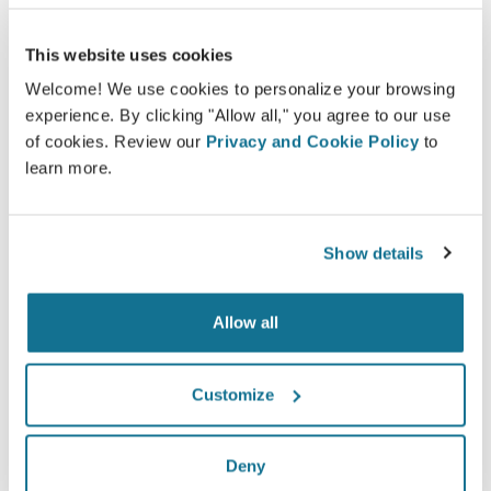
This website uses cookies
*在线调查显示：在瑞士，2010年5月-2011年9月经历过隆胸手术的
Welcome! We use cookies to personalize your browsing
病人当中
experience. By clicking "Allow all," you agree to our use
of cookies. Review our
Privacy and Cookie Policy
to
learn more.
Show details
Allow all
Customize
Deny