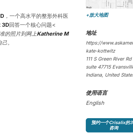
+放大地图
MD
，一个高水平的整形外科医
x 3D
回答一个核心问题<
地址
准的照片到网上
Katherine M
自己。
https://www.askamel
kate-kottwitz
111 S Green River Rd
suite
47715
Evansvill
Indiana
,
United State
使用语言
English
预约一个Crisalix的
咨询