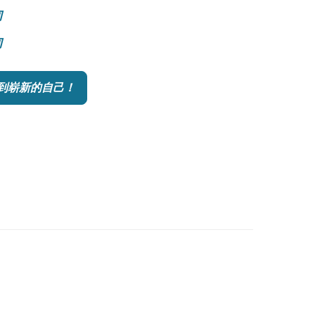
询
询
到崭新的自己！