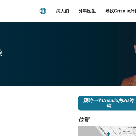
病人们
外科医生
寻找Crisalix
像
预约一个Crisalix的3D咨
询
位置