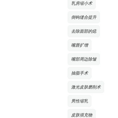
乳房缩小术
倒钩缝合提升
去除面部的痣
嘴唇扩增
嘴部周边除皱
抽脂手术
激光皮肤磨削术
男性缩乳
皮肤填充物