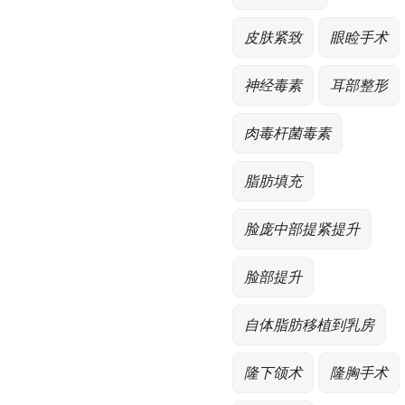
皮肤紧致
眼睑手术
神经毒素
耳部整形
肉毒杆菌毒素
脂肪填充
脸庞中部提紧提升
脸部提升
自体脂肪移植到乳房
隆下颌术
隆胸手术