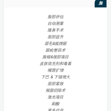
脸
脸部评估
自动测量
隆鼻手术
面部提升
眉毛&狐狸眼
眼睑整容术
脸颊&颈部项目
皮肤填充剂和毒素
嘴唇扩增
下巴 & 下颌增大
面部紧致
颊脂切除术
激光项目
刷酸
更多信息