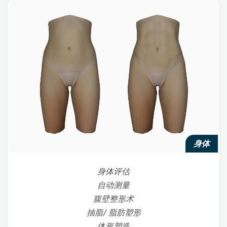
身体
身体评估
自动测量
腹壁整形术
抽脂/ 脂肪塑形
体形塑造