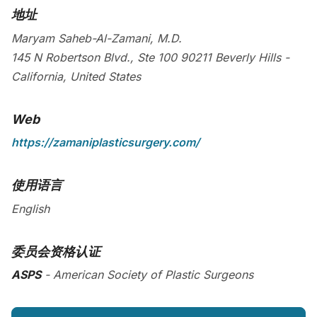
地址
Maryam Saheb-Al-Zamani, M.D.
145 N Robertson Blvd., Ste 100
90211
Beverly Hills
-
California
,
United States
Web
https://zamaniplasticsurgery.com/
使用语言
English
委员会资格认证
ASPS
- American Society of Plastic Surgeons