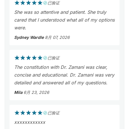
已验证
She was so attentive and patient. She truly
cared that I understood what all of my options
were.
Sydney Wardle
8月 07, 2026
已验证
The constitution with Dr. Zamani was clear,
concise and educational. Dr. Zamani was very
detailed and answered all of my questions.
Mila
6月 23, 2026
已验证
xxxxxxxxxxxx