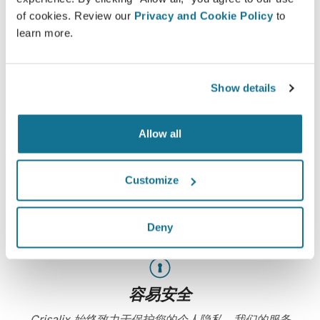
of cookies. Review our
Privacy and Cookie Policy
to
learn more.
想知道什么最适合您？
Show details
咨询后，
Dr Maryam Saheb-Al-Zamani
可以让您通过自
己的Crisalix帐户在家中观看您的术后新图像。这样，您就
Allow all
可以与家人，朋友或任何您想征询意见的人分享它.
Customize
现在就可以看到崭新的自己！
Deny
容易安全
Crisalix 始终致力于保护您的个人隐私。我们的服务