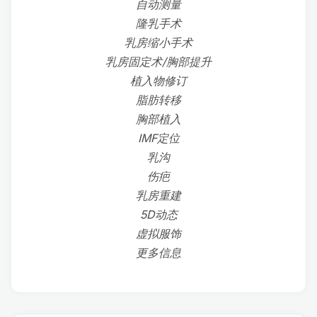
自动测量
隆乳手术
乳房缩小手术
乳房固定术/胸部提升
植入物修订
脂肪转移
胸部植入
IMF定位
乳沟
伤疤
乳房重建
5D动态
虚拟服饰
更多信息