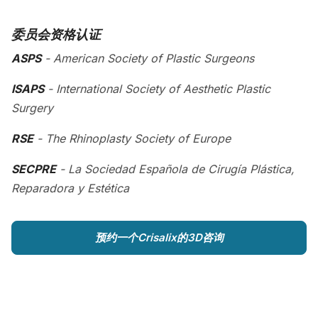
委员会资格认证
ASPS
- American Society of Plastic Surgeons
ISAPS
- International Society of Aesthetic Plastic
Surgery
RSE
- The Rhinoplasty Society of Europe
SECPRE
- La Sociedad Española de Cirugía Plástica,
Reparadora y Estética
预约一个Crisalix的3D咨询