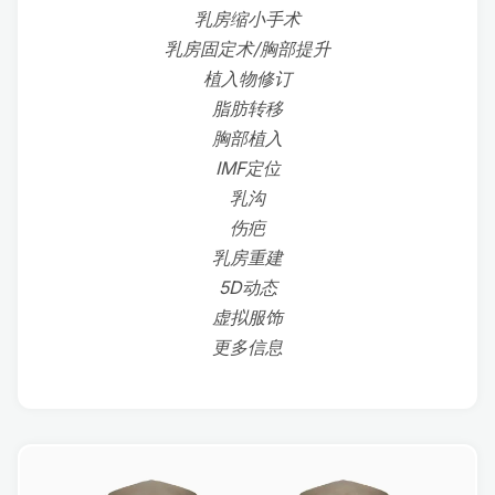
乳房缩小手术
乳房固定术/胸部提升
植入物修订
脂肪转移
胸部植入
IMF定位
乳沟
伤疤
乳房重建
5D动态
虚拟服饰
更多信息