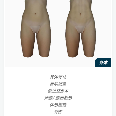
身体
身体评估
自动测量
腹壁整形术
抽脂/ 脂肪塑形
体形塑造
臀部