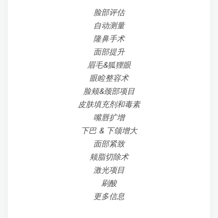
脸部评估
自动测量
隆鼻手术
面部提升
眉毛&狐狸眼
眼睑整容术
脸颊&颈部项目
皮肤填充剂和毒素
嘴唇扩增
下巴 & 下颌增大
面部紧致
颊脂切除术
激光项目
刷酸
更多信息