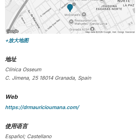
+放大地图
地址
Clínica Osseum
C. Jimena, 25
18014
Granada
,
Spain
Web
https://drmauricioumana.com/
使用语言
Español; Castellano