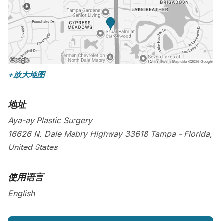
+放大地图
地址
Aya-ay Plastic Surgery
16626 N. Dale Mabry Highway
33618
Tampa
-
Florida
,
United States
使用语言
English