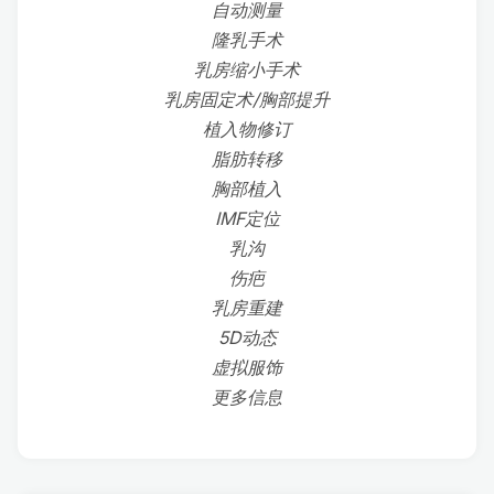
自动测量
隆乳手术
乳房缩小手术
乳房固定术/胸部提升
植入物修订
脂肪转移
胸部植入
IMF定位
乳沟
伤疤
乳房重建
5D动态
虚拟服饰
更多信息