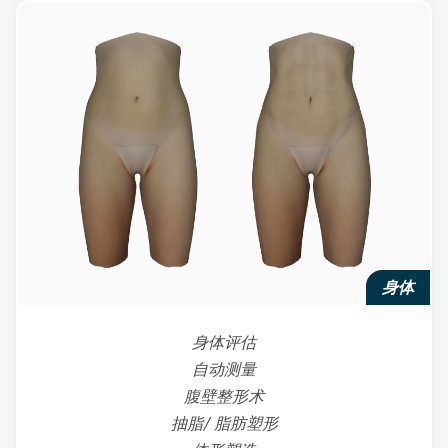
身体
身体评估
自动测量
腹壁整形术
抽脂/ 脂肪塑形