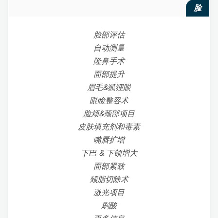
脸
脸部评估
自动测量
隆鼻手术
面部提升
眉毛&狐狸眼
眼睑整容术
脸颊&颈部项目
皮肤填充剂和毒素
嘴唇扩增
下巴 & 下颌增大
面部紧致
颊脂切除术
激光项目
刷酸