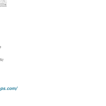
o
ic
eps.com/