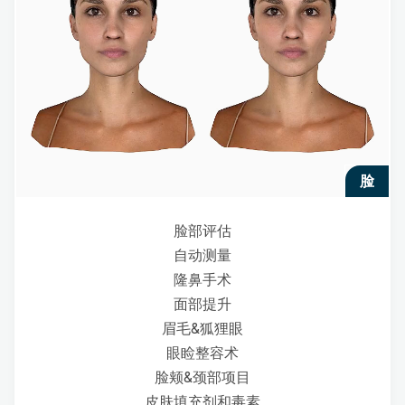
脸
脸部评估
自动测量
隆鼻手术
面部提升
眉毛&狐狸眼
眼睑整容术
脸颊&颈部项目
皮肤填充剂和毒素