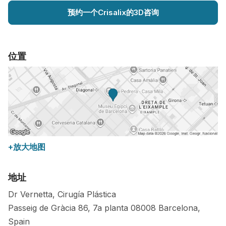
预约一个Crisalix的3D咨询
位置
+放大地图
地址
Dr Vernetta, Cirugía Plástica
Passeig de Gràcia 86, 7a planta
08008
Barcelona
,
Spain