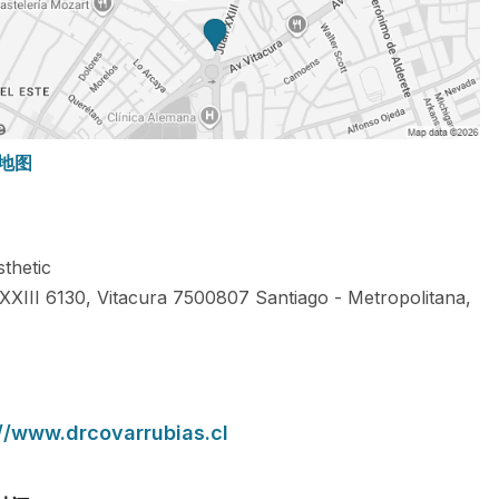
地图
thetic
XXIII 6130, Vitacura
7500807
Santiago
-
Metropolitana
,
://www.drcovarrubias.cl