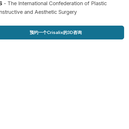
S
- The International Confederation of Plastic
structive and Aesthetic Surgery
预约一个Crisalix的3D咨询