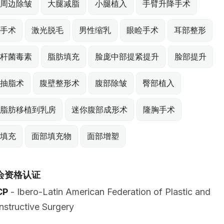
周边除皱
大腿减脂
小腿植入
手臂升降手术
手术
激光脱毛
男性缩乳
眼睑手术
耳部整形
杆菌毒素
脂肪填充
脸庞中部提紧提升
脸部提升
抽脂术
腹壁整形术
腹部除皱
臀部植入
脂肪移植到乳房
迷你腹部成形术
隆胸手术
填充
面部填充物
面部增塑
会资格认证
CP
- Ibero-Latin American Federation of Plastic and
structive Surgery