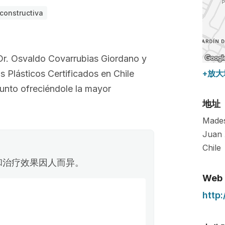
econstructiva
Dr. Osvaldo Covarrubias Giordano y
s Plásticos Certificados en Chile
+放大
unto ofreciéndole la mayor
地址
Mades
Juan 
Chile
和治疗效果因人而异。
Web
http