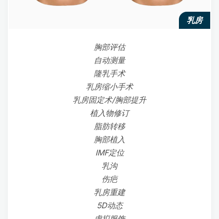
乳房
胸部评估
自动测量
隆乳手术
乳房缩小手术
乳房固定术/胸部提升
植入物修订
脂肪转移
胸部植入
IMF定位
乳沟
伤疤
乳房重建
5D动态
虚拟服饰