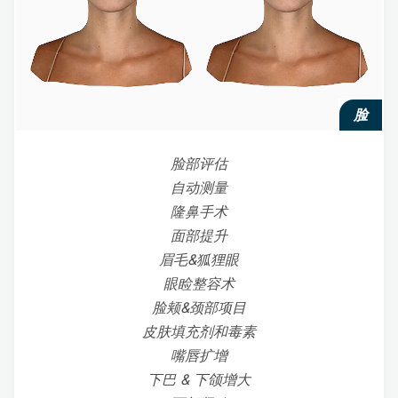
脸
脸部评估
自动测量
隆鼻手术
面部提升
眉毛&狐狸眼
眼睑整容术
脸颊&颈部项目
皮肤填充剂和毒素
嘴唇扩增
下巴 & 下颌增大