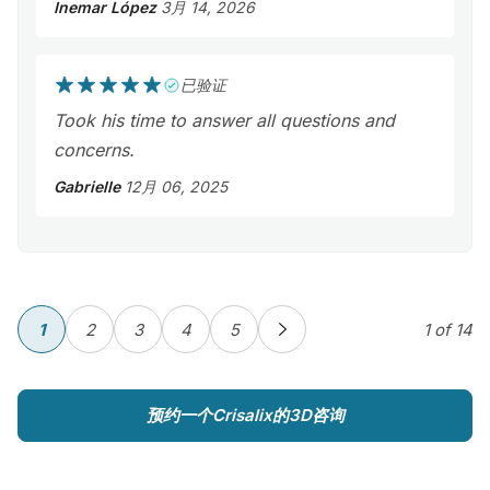
Inemar López
3月 14, 2026
已验证
Took his time to answer all questions and
concerns.
Gabrielle
12月 06, 2025
1
2
3
4
5
1
of 14
预约一个Crisalix的3D咨询