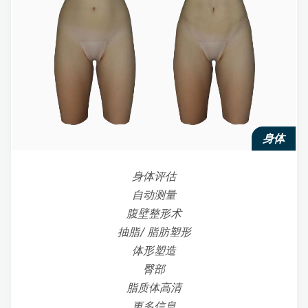
身体
身体评估
自动测量
腹壁整形术
抽脂/ 脂肪塑形
体形塑造
臀部
脂质体高清
更多信息