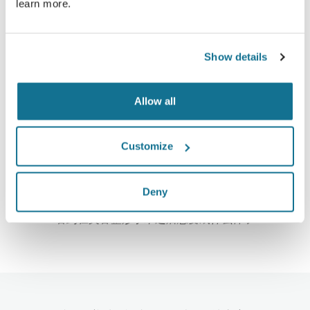
learn more.
高新技术
Show details
超过100国家的医生们，已经开始使用第一部基于网
络，适用于美容整形手术的3D模拟器，同时，一些美
Allow all
容整容协会也极力推荐它。
Customize
在3D模拟仿真当中崭新的自己
Deny
看到在美容整形手术之后您变成什么样子