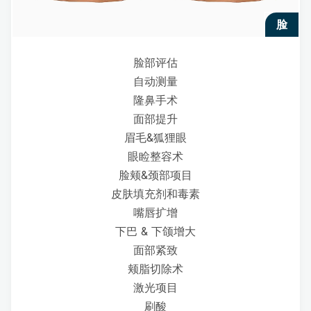
脸
脸部评估
自动测量
隆鼻手术
面部提升
眉毛&狐狸眼
眼睑整容术
脸颊&颈部项目
皮肤填充剂和毒素
嘴唇扩增
下巴 & 下颌增大
面部紧致
颊脂切除术
激光项目
刷酸