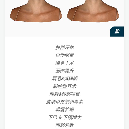
脸
脸部评估
自动测量
隆鼻手术
面部提升
眉毛&狐狸眼
眼睑整容术
脸颊&颈部项目
皮肤填充剂和毒素
嘴唇扩增
下巴 & 下颌增大
面部紧致