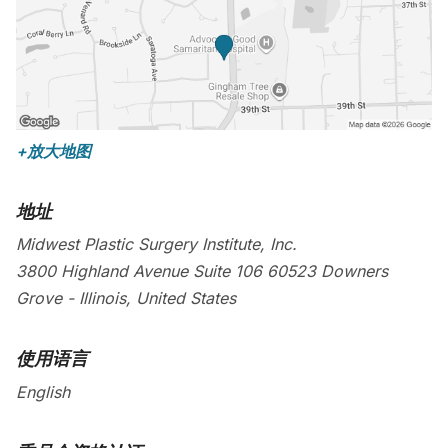
+放大地图
地址
Midwest Plastic Surgery Institute, Inc.
3800 Highland Avenue Suite 106
60523
Downers
Grove
-
Illinois
,
United States
使用语言
English