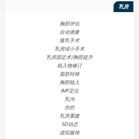
乳房
胸部评估
自动测量
隆乳手术
乳房缩小手术
乳房固定术/胸部提升
植入物修订
脂肪转移
胸部植入
IMF定位
乳沟
伤疤
乳房重建
5D动态
虚拟服饰