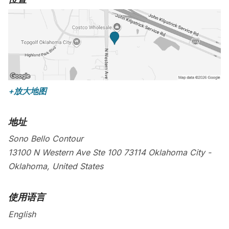
+放大地图
地址
Sono Bello Contour
13100 N Western Ave Ste 100
73114
Oklahoma City
-
Oklahoma
,
United States
使用语言
English