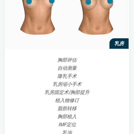
乳房
胸部评估
自动测量
隆乳手术
乳房缩小手术
乳房固定术/胸部提升
植入物修订
脂肪转移
胸部植入
IMF定位
乳沟