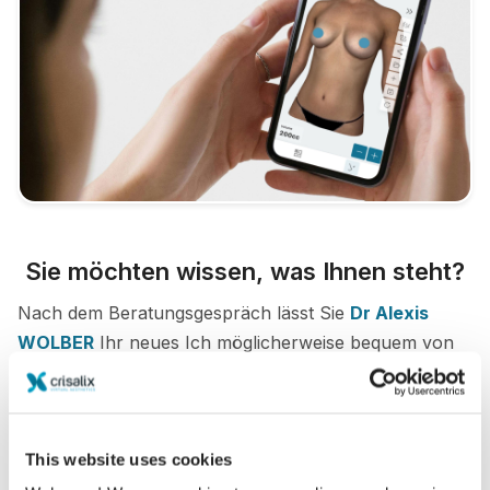
Sie möchten wissen, was Ihnen steht?
Nach dem Beratungsgespräch lässt Sie
Dr Alexis
WOLBER
Ihr neues Ich möglicherweise bequem von
Zuhause aus über Ihr eigenes Crisalix-Konto
begutachten. So können Sie Freunde und Familie an
Ihrem potentiellen neuen Erscheinungsbild teilhaben
This website uses cookies
lassen und zweite Meinungen einholen.