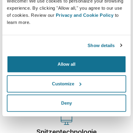
Welcome! We use cookies to personalize your browsing
Lernen Sie Ihr neues Ich kennen!
experience. By clicking "Allow all," you agree to our use
of cookies. Review our
Privacy and Cookie Policy
to
learn more.
Show details
Einfach und sicher
Crisalix hat sich dazu verpflichtet, Ihre
Allow all
Privatsphäre zu jeder Zeit zu schützen. Unsere
Server sind allesamt vollständig verschlüsselt,
Customize
wodurch die Sicherheit und der Schutz Ihrer
Daten garantiert werden.
Deny
Spitzentechnologie