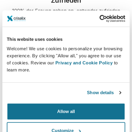
Zufrieden
100% der Frauen gaben an, entweder zufrieden
oder sehr zufrieden mit dem Ergebnis ihrer
Operation zu sein, nachdem sie vor dem Eingriff
eine Crisalix 3D-Simulation gesehen hatten.*
This website uses cookies
Welcome! We use cookies to personalize your browsing
experience. By clicking "Allow all," you agree to our use
*Online-Befragung von Brustvergrößerungspatientinnen, die
of cookies. Review our
Privacy and Cookie Policy
to
sich zwischen Mai 2010 und September 2011 einer Operation in
learn more.
der Schweiz unterzogen haben.
Show details
Allow all
Customize