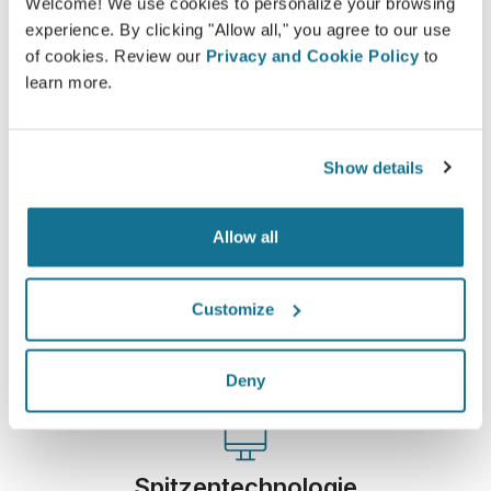
Welcome! We use cookies to personalize your browsing
Lernen Sie Ihr neues Ich kennen!
experience. By clicking "Allow all," you agree to our use
of cookies. Review our
Privacy and Cookie Policy
to
learn more.
Show details
Einfach und sicher
Crisalix hat sich dazu verpflichtet, Ihre
Allow all
Privatsphäre zu jeder Zeit zu schützen. Unsere
Server sind allesamt vollständig verschlüsselt,
Customize
wodurch die Sicherheit und der Schutz Ihrer
Daten garantiert werden.
Deny
Spitzentechnologie