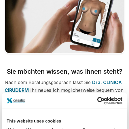
Sie möchten wissen, was Ihnen steht?
Nach dem Beratungsgespräch lässt Sie
Dra. CLINICA
CIRUDERM
Ihr neues Ich möglicherweise bequem von
Zuhause aus über Ihr eigenes Crisalix-Konto
begutachten. So können Sie Freunde und Familie an
Ihrem potentiellen neuen Erscheinungsbild teilhaben
This website uses cookies
lassen und zweite Meinungen einholen.