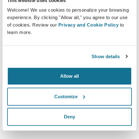
This website uses cookies
3D Brust-Beratung
Welcome! We use cookies to personalize your browsing
3D Körper-Beratung
experience. By clicking "Allow all," you agree to our use
of cookies. Review our
Privacy and Cookie Policy
to
learn more.
Lernen Sie Ihr neues Ich kennen!
Show details
Allow all
Verbesserte Patientenbetreuung
Customize
Crisalix ist ein innovatives Hilfsmittel, das die
Kommunikation zwischen Ärzten und Patienten
Deny
verbessert. Die vernetzte Plattform stärkt die
Beziehung zwischen Patienten und ihren Ärzten.