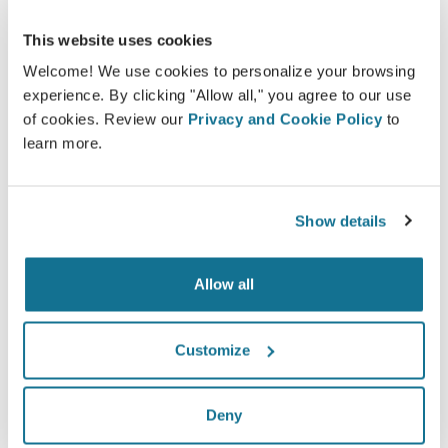
vor Augen geführt werden.
This website uses cookies
Welcome! We use cookies to personalize your browsing
experience. By clicking "Allow all," you agree to our use
of cookies. Review our
Privacy and Cookie Policy
to
Zuversichtlich
learn more.
Patienten treffen leichter eine Entscheidung,
wenn sie in den Entscheidungsprozess
Show details
miteinbezogen werden.
Allow all
Zufrieden
Customize
100% der Frauen gaben an, entweder zufrieden
oder sehr zufrieden mit dem Ergebnis ihrer
Deny
Operation zu sein, nachdem sie vor dem Eingriff