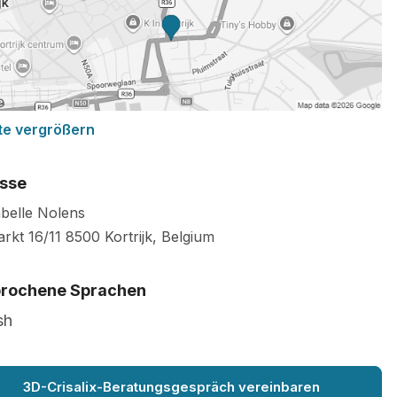
te vergrößern
sse
abelle Nolens
rkt 16/11
8500
Kortrijk
,
Belgium
rochene Sprachen
sh
3D-Crisalix-Beratungsgespräch vereinbaren