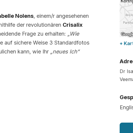
abelle Nolens
, einem/r angesehenen
mithilfe der revolutionären
Crisalix
heidende Frage zu erhalten:
„Wie
ie auf sichere Weise 3 Standardfotos
+ Kar
lichen kann, wie Ihr
„neues Ich“
Adre
Dr Is
Veema
Gesp
Engli