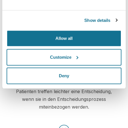
Informiert
Show details
Mithilfe von Crisalix kann Patienten das mögliche
Ergebnis ihres gewünschten Eingriffes anhand
einer dreidimensionalen Simulation ihres Körpers
Allow all
vor Augen geführt werden.
Customize
Deny
Zuversichtlich
Patienten treffen leichter eine Entscheidung,
wenn sie in den Entscheidungsprozess
miteinbezogen werden.